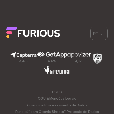
PT
4,4/5
4,4/5
4,4/5
RGPD
CGU & Menções Legais
Acordo de Processamento de Dados
Furious™ para Google Sheets™ Proteção de Dados