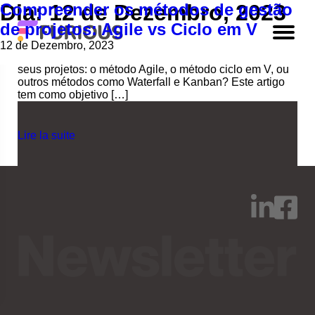
Compreender os métodos de gestão
Dia:
Num universo onde a gestão de projetos evolui
12 de Dezembro, 2023
constantemente, compreender as diferentes
de projetos: Agile vs Ciclo em V
metodologias disponíveis é essencial para qualquer
profissional que aspire à excelência. Talvez se
12 de Dezembro, 2023
questione sobre a abordagem mais adequada para os
seus projetos: o método Agile, o método ciclo em V, ou
outros métodos como Waterfall e Kanban? Este artigo
tem como objetivo […]
Lire la suite