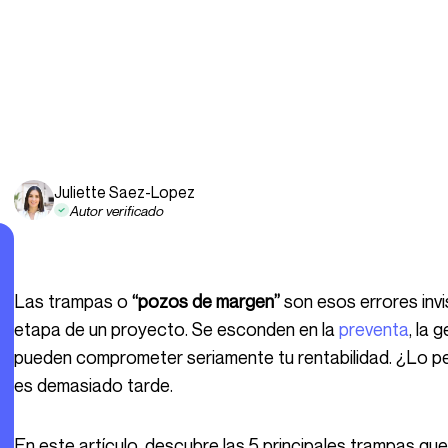
Juliette Saez-Lopez
Autor verificado
Las trampas o
“pozos de margen”
son esos errores invi
etapa de un proyecto. Se esconden en la
preventa
, la 
pueden comprometer seriamente tu rentabilidad. ¿Lo p
es demasiado tarde.
En este artículo, descubre las 5 principales trampas que evitar para proteger tus márgenes y