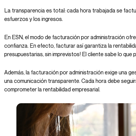
La transparencia es total: cada hora trabajada se factura, lo que alinea perfectamente los
esfuerzos y los ingresos.
En ESN, el modo de facturación por administración ofrece una relación con el cliente basada en la
confianza. En efecto, facturar así garantiza la rentabili
presupuestarias, sin imprevistos! El cliente sabe lo que
Además, la facturación por administración exige una gestión rigurosa de los tiempos empleados y
una comunicación transparente. Cada hora debe seguirse
comprometer la rentabilidad empresarial.