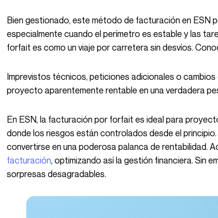
Bien gestionado, este método de facturación en ESN p
especialmente cuando el perímetro es estable y las tare
forfait es como un viaje por carretera sin desvíos. Cono
Imprevistos técnicos, peticiones adicionales o cambios de última hora pueden transformar un
proyecto aparentemente rentable en una verdadera pesa
En ESN, la facturación por forfait es ideal para proyectos bien definidos y de duración determinada,
donde los riesgos están controlados desde el principio
convertirse en una poderosa palanca de rentabilidad. 
facturación
, optimizando así la gestión financiera. Sin em
sorpresas desagradables.