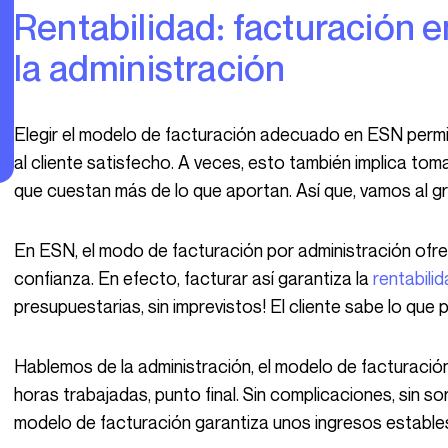
Rentabilidad: facturación en ESN, las ventajas de
la administración
Elegir el modelo de facturación adecuado en ESN permite maximizar el margen mientras se mantiene
al cliente satisfecho. A veces, esto también implica tom
que cuestan más de lo que aportan. Así que, vamos al g
En ESN, el modo de facturación por administración ofrece una relación con el cliente basada en la
confianza. En efecto, facturar así garantiza la
rentabili
presupuestarias, sin imprevistos! El cliente sabe lo que
Hablemos de la administración, el modelo de facturación más simple en ESN: el cliente paga las
horas trabajadas, punto final. Sin complicaciones, sin 
modelo de facturación garantiza unos ingresos estables