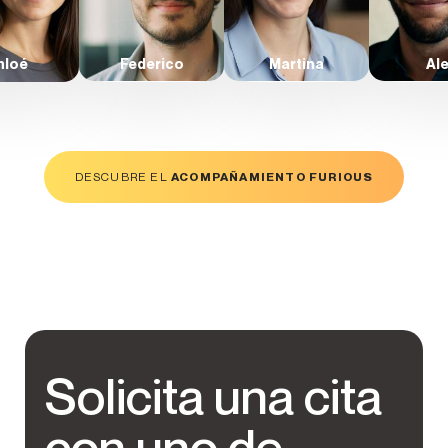
Chloé
Federico
Martina
Al
DESCUBRE EL
ACOMPAÑAMIENTO FURIOUS
Solicita una cita
con uno de