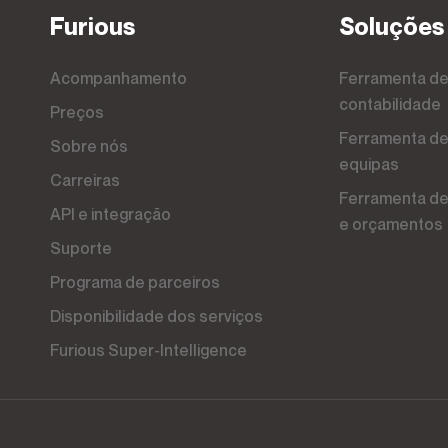
Furious
Soluções
Acompanhamento
Ferramenta de faturação e
contabilidade
Preços
Ferramenta de gestão de projectos e
Sobre nós
equipas
Carreiras
Ferramenta de gestão de vendas, CRM
API e integração
e orçamentos
Suporte
Programa de parceiros
Disponibilidade dos serviços
Furious Super-Intelligence