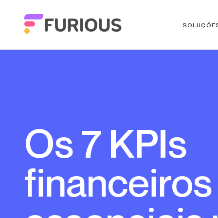
SOLUÇÕE
Os 7 KPIs
financeiros