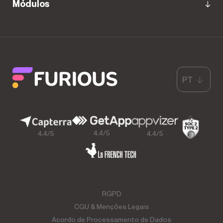
Módulos
PT
4,4/5
4,4/5
4,4/5
RGPD
CGU & Menções Legais
Acordo de Processamento de Dados