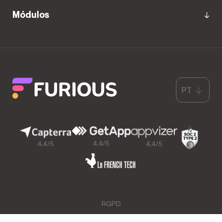
Módulos
PT
4,4/5
4,4/5
4,4/5
RGPD
CGU & Menções Legais