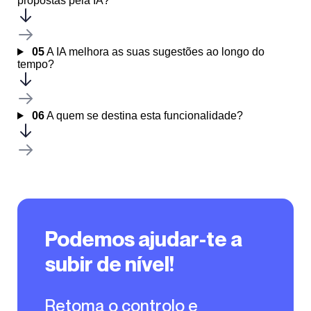
propostas pela IA?
05
A IA melhora as suas sugestões ao longo do
tempo?
06
A quem se destina esta funcionalidade?
Podemos ajudar-te a
subir de nível!
Retoma o controlo e