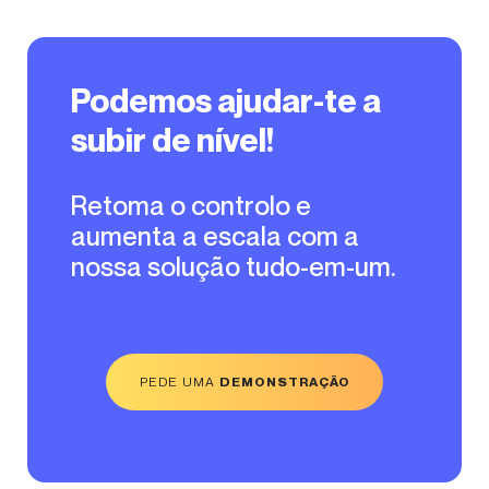
Podemos ajudar-te a
subir de nível!
Retoma o controlo e
aumenta a escala com a
nossa solução tudo-em-um.
PEDE UMA
DEMONSTRAÇÃO