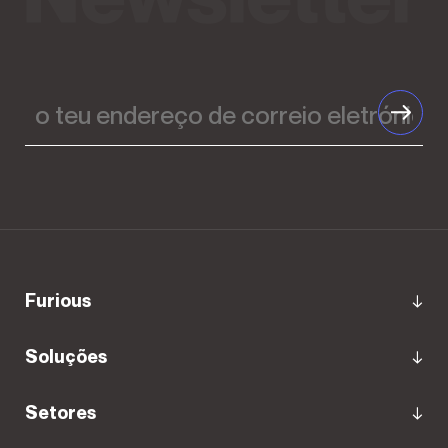
o
teu
endereço
de
correio
eletrónico
Furious
Soluções
Setores