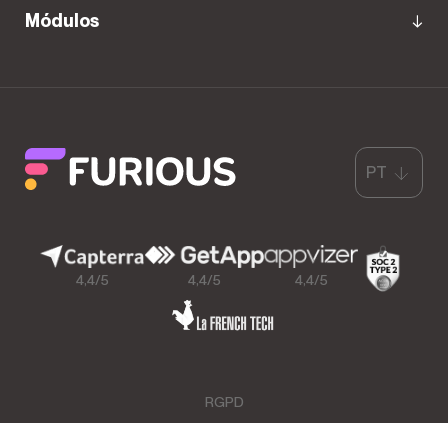
Módulos
PT
4,4/5
4,4/5
4,4/5
RGPD
CGU & Menções Legais