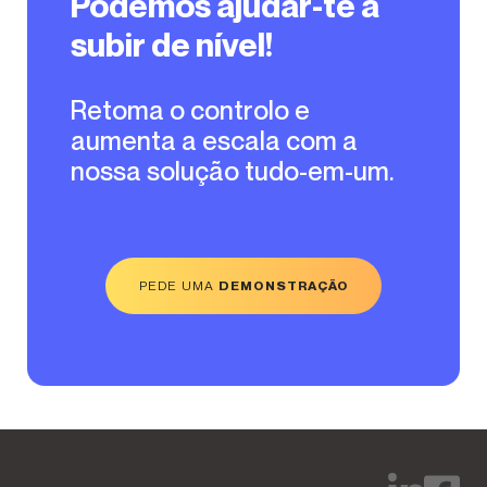
Podemos ajudar-te a
subir de nível!
Retoma o controlo e
aumenta a escala com a
nossa solução tudo-em-um.
PEDE UMA
DEMONSTRAÇÃO