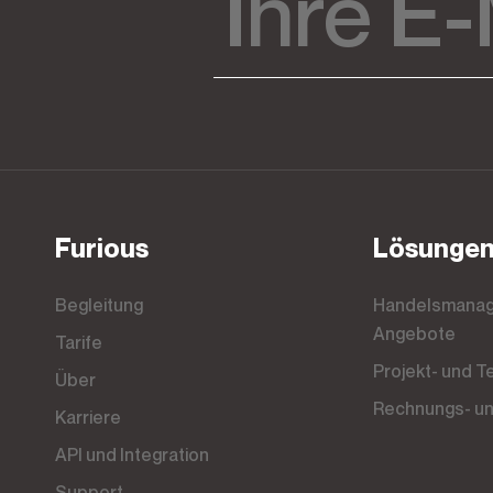
Furious
Lösunge
Begleitung
Handelsmanagement-Tool, CRM und
Angebote
Tarife
Projekt- und
Über
Rechnungs- u
Karriere
API und Integration
Support