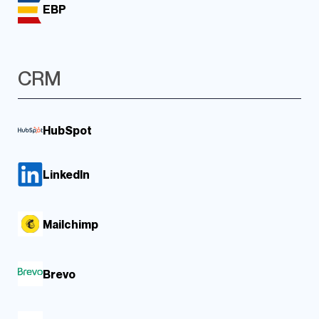
EBP
CRM
HubSpot
LinkedIn
Mailchimp
Brevo