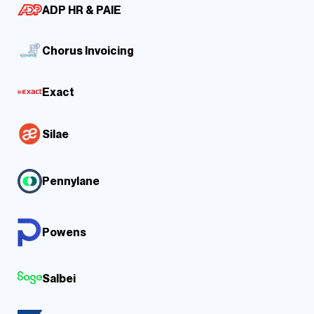
ADP HR & PAIE
Chorus Invoicing
Exact
Silae
Pennylane
Powens
Salbei