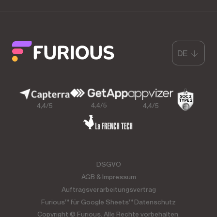
DE
4,4/5
4,4/5
4,4/5
DSGVO
AGB & Impressum
Auftragsverarbeitungsvertrag
Furious™ für Google Sheets™ Datenschutz
Copyright © Furious. Alle Rechte vorbehalten.