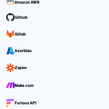
Amazon AWS
Github
Gitlab
Azurblau
Zapier
Make.com
Furious API