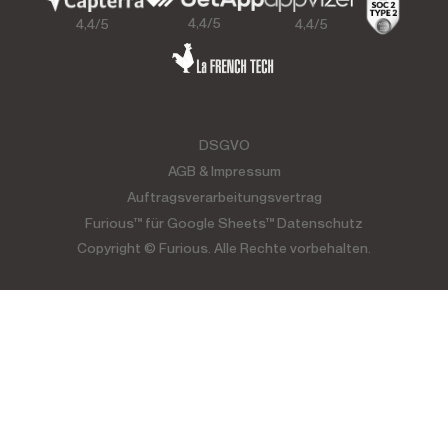
4,4/5
4,4/5
4,4/5
DSGVO
AGB & Impressum
Auftragsverarbeitungsvertrag
Furious™ für Google Sheets™ Datenschutz
Copyright © Furious. Alle Rechte vorbehalten.