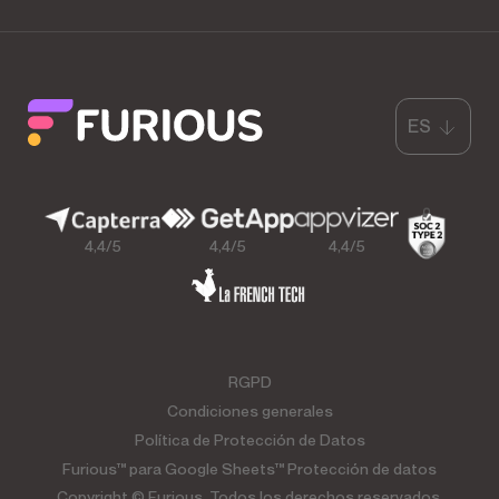
ES
4,4/5
4,4/5
4,4/5
RGPD
Condiciones generales
Política de Protección de Datos
Furious™ para Google Sheets™ Protección de datos
Copyright © Furious. Todos los derechos reservados.