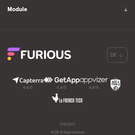
Module
DE
4,4/5
4,4/5
4,4/5
DSGVO
AGB & Impressum