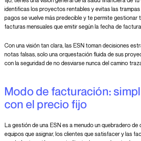
fijo, tienes una visión general de la salud financiera de 
identificas los proyectos rentables y evitas las trampas
pagos se vuelve más predecible y te permite gestionar t
facturas mensuales que emitir según la fecha de factur
Con una visión tan clara, las ESN toman decisiones estratégicas con la precisión de un relojero. Sin
notas falsas, solo una orquestación fluida de sus proyec
con la seguridad de no desviarse nunca del camino traz
Modo de facturación: simplifica tus procesos
con el precio fijo
La gestión de una ESN es a menudo un quebradero de cabeza: entre las misiones que seguir, los
equipos que asignar, los clientes que satisfacer y las fa