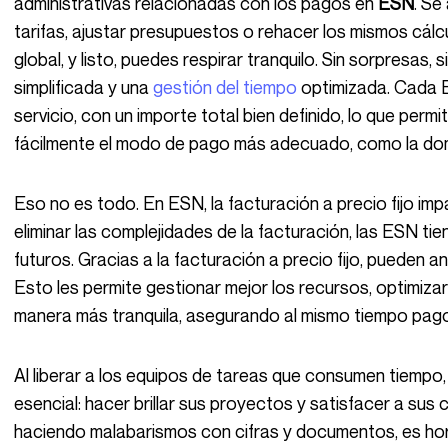
administrativas relacionadas con los pagos en
ESN
. Se
tarifas, ajustar presupuestos o rehacer los mismos cálc
global, y listo, puedes respirar tranquilo. Sin sorpresas, 
simplificada y una
gestión del tiempo
optimizada. Cada E
servicio, con un importe total bien definido, lo que permit
fácilmente el modo de pago más adecuado, como la domi
Eso no es todo. En ESN, la facturación a precio fijo impacta directamente en tu facturación. Al
eliminar las complejidades de la facturación, las ESN tien
futuros. Gracias a la facturación a precio fijo, pueden a
Esto les permite gestionar mejor los recursos, optimizar
manera más tranquila, asegurando al mismo tiempo pago
Al liberar a los equipos de tareas que consumen tiempo, las ESN pueden por fin concentrarse en lo
esencial: hacer brillar sus proyectos y satisfacer a sus 
haciendo malabarismos con cifras y documentos, es hora 