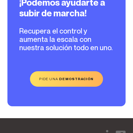
¡Podemos ayudarte a
subir de marcha!
Recupera el control y
aumenta la escala con
nuestra solución todo en uno.
PIDE UNA
DEMOSTRACIÓN