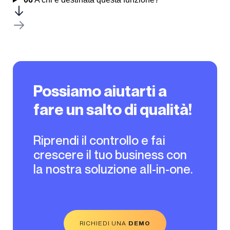
Possiamo aiutarti a
fare un salto di qualità!
Riprendi il controllo e fai
crescere il tuo business con
la nostra soluzione all-in-one.
RICHIEDI UNA
DEMO