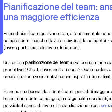
Pianificazione del team: analisi delle risorse per
una maggiore efficienza
Prima di pianificare qualsiasi cosa, è fondamentale conoscere le risorse disponibili. Ciò significa
comprendere i carichi di lavoro individuali, le competenze 
(lavoro part-time, telelavoro, ferie, ecc.).
Una buona
pianificazione del team
inizia con una fase di
produttive? Chi sta lavorando su cosa? Quali scadenze 
creare un’allocazione realistica che rispetti i ritmi e i limit
È anche una buona idea identificare i periodi di maggiore attività (ad esempio la fine del mese per i
bilanci, i lanci delle campagne, la stagionalità dei clienti) i
possibile il carico di lavoro. La pianificazione è una
soluz