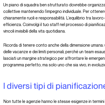
Un piano di squadra ben strutturato dovrebbe organizzare le giornate e supportare le prestazioni
collettive mantenendo l’impegno individuale. Per ottenere
chiaramente ruoli e responsabilità. L’equilibrio tra lavoro
efficienza. Coinvolgi il tuo staff nel processo di pianifica
vincoli invisibili della vita quotidiana.
Ricorda di tenere conto anche della dimensione umana: un buon programma tiene conto delle pause,
delle vacanze e dei limiti personali, perché un team esau
lasciati un margine strategico per affrontare le emergen
programma perfetto, ma solo uno che sia vivo, in evoluzio
I diversi tipi di pianificazio
Non tutte le agenzie hanno le stesse esigenze in termini 