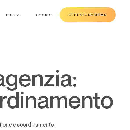
OTTIENI UNA
DEMO
PREZZI
RISORSE
ordinamento
stione e coordinamento