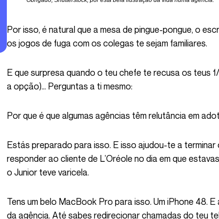
Obrigado, Shutterstock, por esta bela ilustração da vida numa agência.
Por isso, é natural que a mesa de pingue-pongue, o escritório flexível, as sessões de brainstorming e
os jogos de fuga com os colegas te sejam familiares.
E que surpresa quando o teu chefe te recusa os teus 1/2/3 dias de teletrabalho por semana (marca
a opção)… Perguntas a ti mesmo:
Por que é que algumas agências têm relutância em adot
Estás preparado para isso. E isso ajudou-te a terminar o reconhecimento de Panzano ou a
responder ao cliente de L’Oréole no dia em que estava
o Junior teve varicela.
Tens um belo MacBook Pro para isso. Um iPhone 48. E acesso total à unidade de armazenamento
da agência. Até sabes redirecionar chamadas do teu te