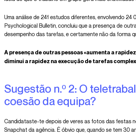
Uma análise de 241 estudos diferentes, envolvendo 24 000 participantes, publicada no
Psychological Bulletin, concluiu que a presença de out
desempenho das tarefas, e certamente não da forma q
A presença de outras pessoas «aumenta a rapidez na execução de tarefas simples e
diminui a rapidez na execução de tarefas comple
Sugestão n.º 2: O teletrabalho prejudica a
coesão da equipa?
Candidataste-te depois de veres as fotos das festas no Instagram e de te inscreveres no
Snapchat da agência. É óbvio que, quando se tem 30 an