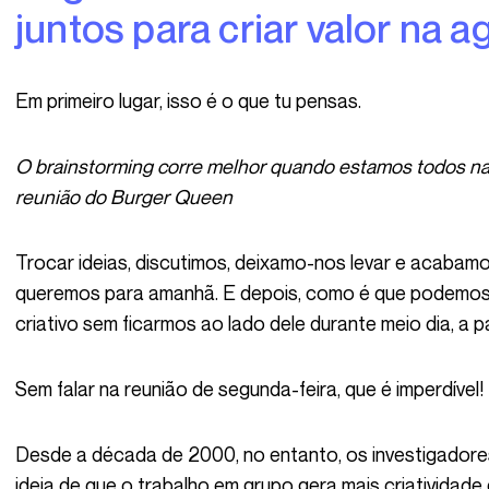
juntos para criar valor na a
Em primeiro lugar, isso é o que tu pensas.
O brainstorming corre melhor quando estamos todos na sala de reuniões, a dar o nosso melhor na
reunião do Burger Queen
Trocar ideias, discutimos, deixamo-nos levar e acabamos por encontrar as três faixas que
queremos para amanhã. E depois, como é que podemos
criativo sem ficarmos ao lado dele durante meio dia, a pa
Sem falar na reunião de segunda-feira, que é imperdível!
Desde a década de 2000, no entanto, os investigadores têm demonstrado repetidamente que a
ideia de que o trabalho em grupo gera mais criatividade 