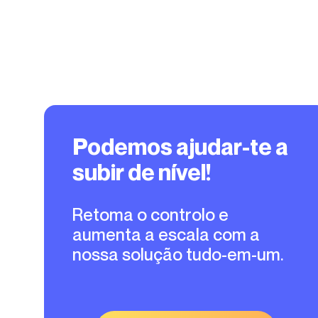
Podemos ajudar-te a
subir de nível!
Retoma o controlo e
aumenta a escala com a
nossa solução tudo-em-um.