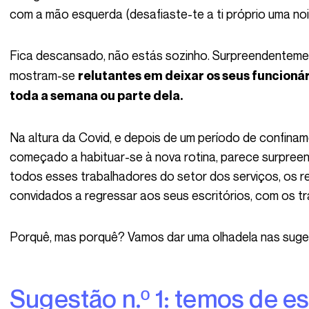
com a mão esquerda (desafiaste-te a ti próprio uma noi
Fica descansado, não estás sozinho. Surpreendentemen
mostram-se
relutantes em deixar os seus funcion
toda a semana ou parte dela.
Na altura da Covid, e depois de um período de confinamento em que toda a gente já tinha
começado a habituar-se à nova rotina, parece surpreend
todos esses trabalhadores do setor dos serviços, os rei
convidados a regressar aos seus escritórios, com os t
Porquê, mas porquê? Vamos dar uma olhadela nas suge
Sugestão n.º 1: temos de estar fisicamente