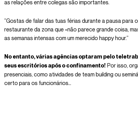
as relações entre colegas são importantes.
”Gostas de falar das tuas férias durante a pausa para o café. Descobre com eles aquele pequeno
restaurante da zona que «não parece grande coisa, mas
as semanas intensas com um merecido happy hour.”
No entanto, várias agências optaram pelo teletrabalho e algumas até abandonaram os
Por isso, or
seus escritórios após o confinamento!
presenciais, como atividades de team building ou seminá
certo para os funcionários…