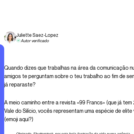
Juliette Saez-Lopez
Autor verificado
Quando dizes que trabalhas na área da comunicação num primeiro encontro, ou quando os teus
amigos te perguntam sobre o teu trabalho ao fim de se
já reparaste?
A meio caminho entre a revista «99 Francs» (que já tem 20 anos!) e as fantasias sobre o Google e o
Vale do Silício, vocês representam uma espécie de elite 
(emoji aqui?)