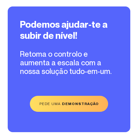
Podemos ajudar-te a
subir de nível!
Retoma o controlo e
aumenta a escala com a
nossa solução tudo-em-um.
PEDE UMA
DEMONSTRAÇÃO