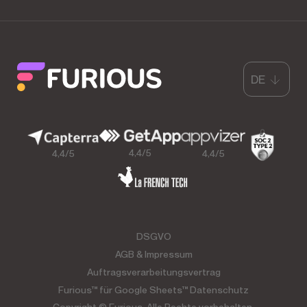
DE
4,4/5
4,4/5
4,4/5
DSGVO
AGB & Impressum
Auftragsverarbeitungsvertrag
Furious™ für Google Sheets™ Datenschutz
Copyright © Furious. Alle Rechte vorbehalten.