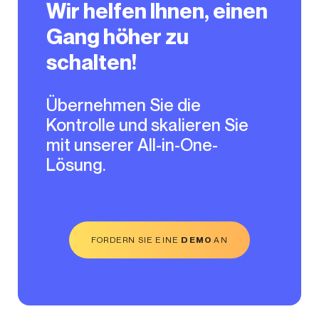
Wir helfen Ihnen, einen
Gang höher zu
schalten!
Übernehmen Sie die
Kontrolle und skalieren Sie
mit unserer All-in-One-
Lösung.
FORDERN SIE EINE
DEMO
AN