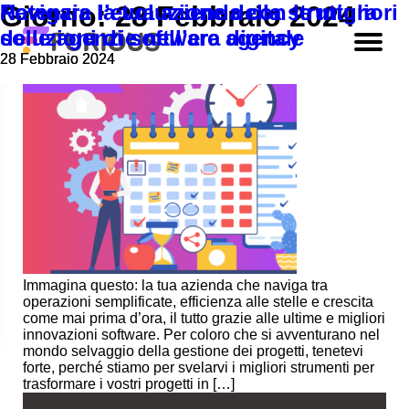
Potenzia la tua azienda con le migliori
Navigare l’evoluzione della struttura
Giorno:
28 Febbraio 2024
soluzioni di software agency
delle agenzie nell’era digitale
28 Febbraio 2024
28 Febbraio 2024
Immagina questo: la tua azienda che naviga tra
operazioni semplificate, efficienza alle stelle e crescita
come mai prima d’ora, il tutto grazie alle ultime e migliori
innovazioni software. Per coloro che si avventurano nel
mondo selvaggio della gestione dei progetti, tenetevi
forte, perché stiamo per svelarvi i migliori strumenti per
trasformare i vostri progetti in […]