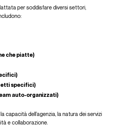
includono:
he che piatte)
cifici)
tti specifici)
 team auto-organizzati)
ibilità e collaborazione.