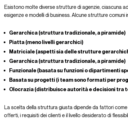
Esistono molte diverse strutture di agenzie, ciascuna adattata per soddisfare diversi settori,
esigenze e modelli di business. Alcune strutture comuni 
Gerarchica (struttura tradizionale, a piramide)
Piatta (meno livelli gerarchici)
Matriciale (aspetti sia delle strutture gerarchic
Gerarchica (struttura tradizionale, a piramide)
Funzionale (basata su funzioni o dipartimenti spe
Basata su progetti (i team sono formati per proge
Olocrazia (distribuisce autorità e decisioni tra
La scelta della struttura giusta dipende da fattori come la capacità dell’agenzia, la natura dei servizi
offerti, i requisiti dei clienti e il livello desiderato di fless