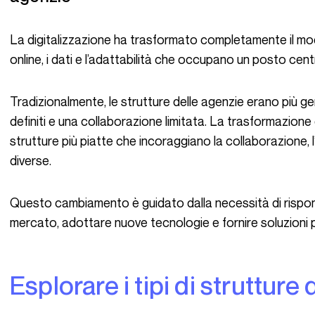
La digitalizzazione ha trasformato completamente il modo in cui le aziende operano, con la presenza
online, i dati e l’adattabilità che occupano un posto cent
Tradizionalmente, le strutture delle agenzie erano più gerarchiche e lineari, con ruoli chiaramente
definiti e una collaborazione limitata. La trasformazione
strutture più piatte che incoraggiano la collaborazione, l
diverse.
Questo cambiamento è guidato dalla necessità di rispondere rapidamente ai cambiamenti del
mercato, adottare nuove tecnologie e fornire soluzioni più 
Esplorare i tipi di strutture