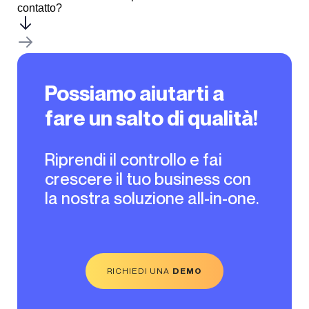
contatto?
Possiamo aiutarti a
fare un salto di qualità!
Riprendi il controllo e fai
crescere il tuo business con
la nostra soluzione all-in-one.
RICHIEDI UNA
DEMO