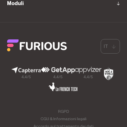
Moduli
IT
4,4/5
4,4/5
4,4/5
RGPD
CGU & Informazioni legali
Accordo sul trattamento dei dati