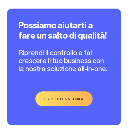
Possiamo aiutarti a
fare un salto di qualità!
Riprendi il controllo e fai
crescere il tuo business con
la nostra soluzione all-in-one.
RICHIEDI UNA
DEMO