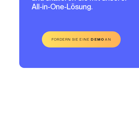
All-in-One-Lösung.
FORDERN SIE EINE
DEMO
AN