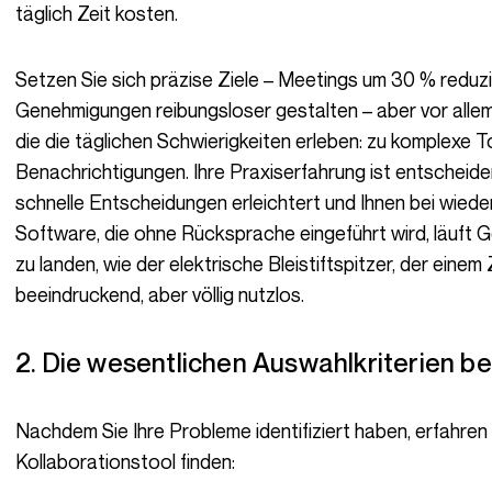
täglich Zeit kosten.
Setzen Sie sich präzise Ziele – Meetings um 30 % reduzieren, kritische Dokumente zentralisieren,
Genehmigungen reibungsloser gestalten – aber vor allem: 
die die täglichen Schwierigkeiten erleben: zu komplexe T
Benachrichtigungen. Ihre Praxiserfahrung ist entscheide
schnelle Entscheidungen erleichtert und Ihnen bei wied
Software, die ohne Rücksprache eingeführt wird, läuft G
zu landen, wie der elektrische Bleistiftspitzer, der ein
beeindruckend, aber völlig nutzlos.
2. Die wesentlichen Auswahlkriterien 
Nachdem Sie Ihre Probleme identifiziert haben, erfahren Sie hier, wie Sie das richtige
Kollaborationstool finden: