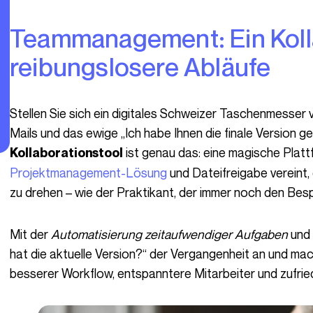
Teammanagement: Ein Kollaborationstool für
reibungslosere Abläufe
Stellen Sie sich ein digitales Schweizer Taschenmesser vor, das Ihre 15 offenen Tabs, verlorene E-
Mails und das ewige „Ich habe Ihnen die finale Version ge
ist genau das: eine magische Platt
Kollaborationstool
Projektmanagement-Lösung
und Dateifreigabe vereint, 
zu drehen – wie der Praktikant, der immer noch den Be
Mit der
Automatisierung zeitaufwendiger Aufgaben
und 
hat die aktuelle Version?“ der Vergangenheit an und mach
besserer Workflow, entspanntere Mitarbeiter und zufri