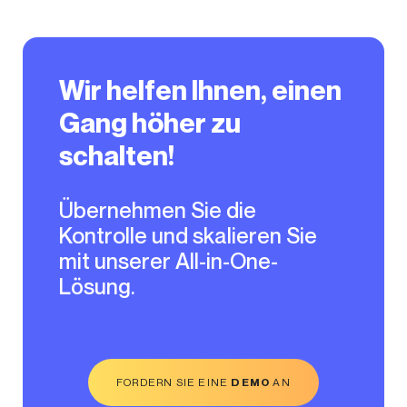
Wir helfen Ihnen, einen
Gang höher zu
schalten!
Übernehmen Sie die
Kontrolle und skalieren Sie
mit unserer All-in-One-
Lösung.
FORDERN SIE EINE
DEMO
AN