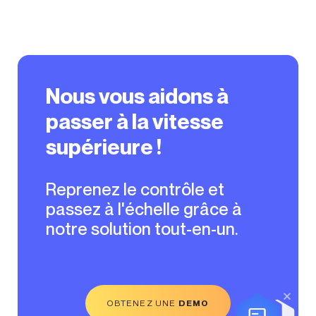
Nous vous aidons à
passer à la vitesse
supérieure !
Reprenez le contrôle et
passez à l'échelle grâce à
notre solution tout-en-un.
OBTENEZ UNE
DEMO