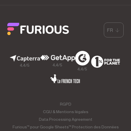
FR
4,4/5
4,4/5
4,4/5
RGPD
CGU & Mentions légales
Data Processing Agreement
Furious™ pour Google Sheets™ Protection des Données