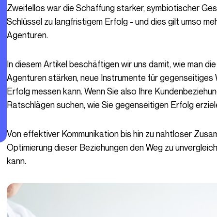
Zweifellos war die Schaffung starker, symbiotischer Geschäftsbeziehungen schon immer der
Schlüssel zu langfristigem Erfolg - und dies gilt umso 
Agenturen.
In diesem Artikel beschäftigen wir uns damit, wie man die Beziehungen zwischen Kunden und
Agenturen stärken, neue Instrumente für gegenseitige
Erfolg messen kann. Wenn Sie also Ihre Kundenbeziehu
Ratschlägen suchen, wie Sie gegenseitigen Erfolg erziele
Von effektiver Kommunikation bis hin zu nahtloser Zusammenarbeit: Finden Sie heraus, wie die
Optimierung dieser Beziehungen den Weg zu unvergleich
kann.