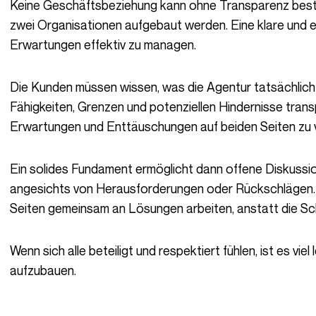
Keine Geschäftsbeziehung kann ohne Transparenz bestehen, denn nur so kann Vertrauen zwischen
zwei Organisationen aufgebaut werden. Eine klare und eh
Erwartungen effektiv zu managen.
Die Kunden müssen wissen, was die Agentur tatsächlich liefern kann, und die Agenturen müssen ihre
Fähigkeiten, Grenzen und potenziellen Hindernisse transp
Erwartungen und Enttäuschungen auf beiden Seiten zu v
Ein solides Fundament ermöglicht dann offene Diskussionen und kollaborative Problemlösungen
angesichts von Herausforderungen oder Rückschlägen.
Seiten gemeinsam an Lösungen arbeiten, anstatt die Sch
Wenn sich alle beteiligt und respektiert fühlen, ist es viel leichter, langfristige Beziehungen
aufzubauen.