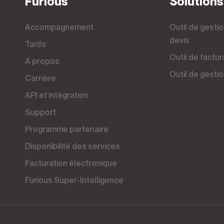
furious
Solutions
Accompagnement
Outil de gestion commerciale, CRM et
devis
Tarifs
Outil de factu
A propos
Outil de gest
Carrière
API et intégration
Support
Programme partenaire
Disponibilité des services
Facturation électronique
Furious Super-Intelligence