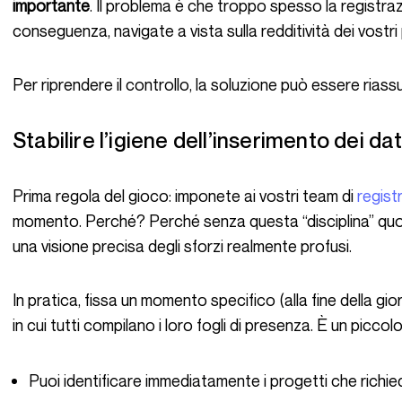
importante
. Il problema è che troppo spesso la registraz
conseguenza, navigate a vista sulla redditività dei vostri
Per riprendere il controllo, la soluzione può essere riass
Stabilire l’igiene dell’inserimento dei da
Prima regola del gioco: imponete ai vostri team di
regist
momento. Perché? Perché senza questa “disciplina” quot
una visione precisa degli sforzi realmente profusi.
In pratica, fissa un momento specifico (alla fine della giornata o ogni venerdì pomeriggio, ad esempio)
in cui tutti compilano i loro fogli di presenza. È un picc
Puoi identificare immediatamente i progetti che richie