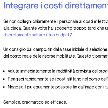
Integrare i costi direttamen
Se non colleghi chiaramente il personale ai costi effettivi (in particolare i tuoi freelance), stai volando
alla cieca. Quante volte hai scoperto troppo tardi che u
discretamente saltare il tuo budget
?
Un consiglio dal campo: fin dalla fase iniziale di selezione del personale, tieni sistematicamente conto
del costo reale delle risorse mobilitate. Questo ti permet
Valuta immediatamente la redditività prevista del prog
Reagisci rapidamente se i costi slittano nel corso dell’
Negozia il più equamente possibile fin dall’inizio con i t
Semplice, pragmatico ed efficace.