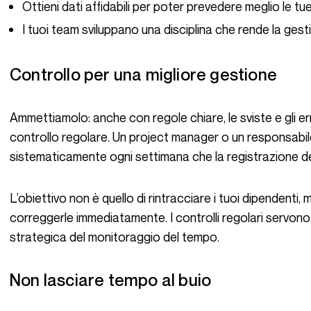
Ottieni dati affidabili per poter prevedere meglio le tu
I tuoi team sviluppano una disciplina che rende la gest
Controllo per una migliore gestione
Ammettiamolo: anche con regole chiare, le sviste e gli errori si verificano comunque. La chiave è il
controllo regolare. Un project manager o un responsabi
sistematicamente ogni settimana che la registrazione 
L’obiettivo non è quello di rintracciare i tuoi dipendenti, ma di identificare rapidamente le anomalie e
correggerle immediatamente. I controlli regolari servono
strategica del monitoraggio del tempo.
Non lasciare tempo al buio