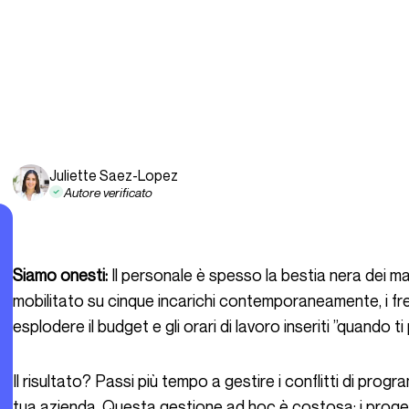
Juliette Saez-Lopez
Autore verificato
Siamo onesti:
Il personale è spesso la bestia nera dei m
mobilitato su cinque incarichi contemporaneamente, i fr
esplodere il budget e gli orari di lavoro inseriti ”quando t
Il risultato? Passi più tempo a gestire i conflitti di programmazione che a guidare strategicamente la
tua azienda. Questa gestione ad hoc è costosa: i progetti