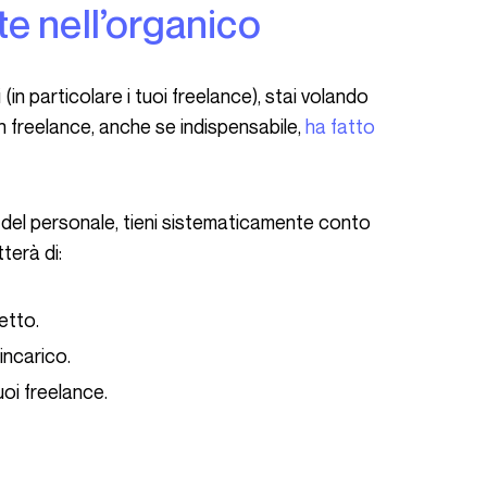
te nell’organico
n freelance, anche se indispensabile,
ha fatto
terà di:
etto.
incarico.
uoi freelance.