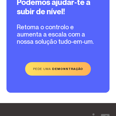
Podemos ajudar-te a
subir de nível!
Retoma o controlo e
aumenta a escala com a
nossa solução tudo-em-um.
PEDE UMA
DEMONSTRAÇÃO