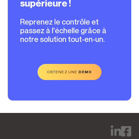
supérieure !
Reprenez le contrôle et
passez à l'échelle grâce à
notre solution tout-en-un.
OBTENEZ UNE
DEMO