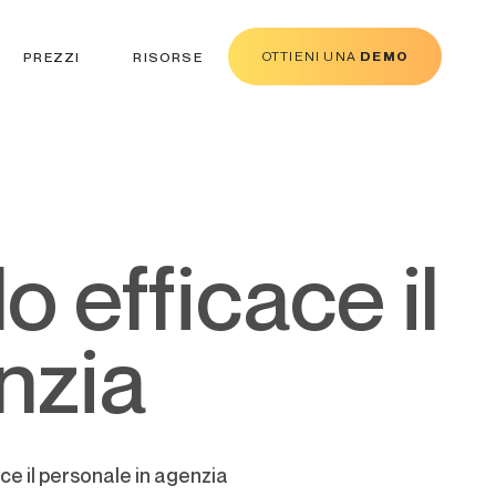
OTTIENI UNA
DEMO
PREZZI
RISORSE
nzia
ace il personale in agenzia