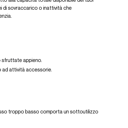
 di sovraccarico o inattività che
enzia.
o sfruttate appieno.
o ad attività accessorie.
asso troppo basso comporta un sottoutilizzo