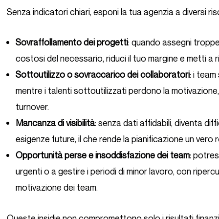
Senza indicatori chiari, esponi la tua agenzia a diversi ris
Sovraffollamento dei progetti
: quando assegni troppe r
costosi del necessario, riduci il tuo margine e metti a r
Sottoutilizzo o sovraccarico dei collaboratori
: i team
mentre i talenti sottoutilizzati perdono la motivazione,
turnover.
Mancanza di visibilità
: senza dati affidabili, diventa dif
esigenze future, il che rende la pianificazione un vero
Opportunità perse e insoddisfazione dei team
: potres
urgenti o a gestire i periodi di minor lavoro, con ripercus
motivazione dei team.
Queste insidie non compromettono solo i risultati finanziari della tua agenzia, ma anche il benessere