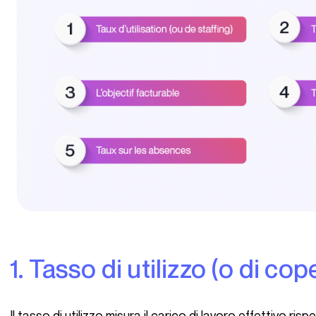
1. Tasso di utilizzo (o di c
Il tasso di utilizzo misura il carico di lavoro effettivo rispetto alla capacità totale disponibile dei tuoi