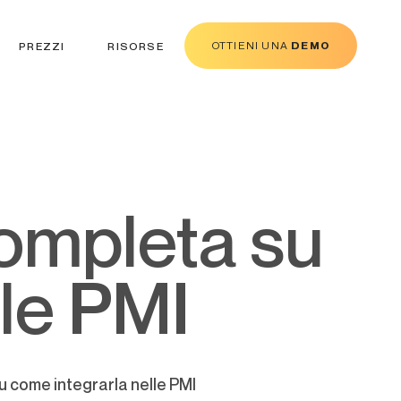
OTTIENI UNA
DEMO
PREZZI
RISORSE
lle PMI
u come integrarla nelle PMI