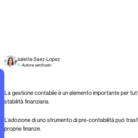
Juliette Saez-Lopez
Autore verificato
La gestione contabile è un elemento importante per tutte le PMI che si preoccupano della propria
stabilità finanziaria.
L’adozione di uno strumento di pre-contabilità può trasformare il modo in cui le aziende affrontano le
proprie finanze.