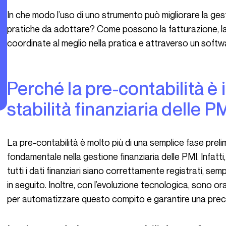
In che modo l’uso di uno strumento può migliorare la gestione della contabilità? Quali sono le migliori
pratiche da adottare? Come possono la fatturazione, la 
coordinate al meglio nella pratica e attraverso un soft
Perché la pre-contabilità è importante per la
stabilità finanziaria delle P
La pre-contabilità è molto più di una semplice fase preliminare nel processo contabile. Gioca un ruolo
fondamentale nella gestione finanziaria delle PMI. Infatt
tutti i dati finanziari siano correttamente registrati, se
in seguito. Inoltre, con l’evoluzione tecnologica, sono o
per automatizzare questo compito e garantire una preci