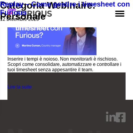
Replay – Come gestire i timesheet con
Categoria Webinaire:
Furious
Personale
12 Dicembre 2025
Inserire i tempi è noioso. Non monitorarli è rischioso.
Scopri come consolidare, automatizzare e controllare i
tuoi timesheet senza appesantire il team.
Lire la suite