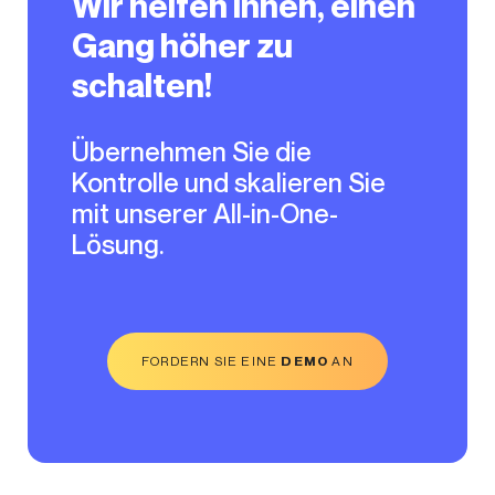
Wir helfen Ihnen, einen
Gang höher zu
schalten!
Übernehmen Sie die
Kontrolle und skalieren Sie
mit unserer All-in-One-
Lösung.
FORDERN SIE EINE
DEMO
AN