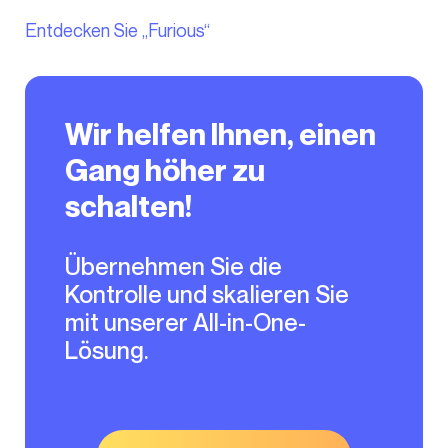
Entdecken Sie „Furious“
Wir helfen Ihnen, einen
Gang höher zu
schalten!
Übernehmen Sie die
Kontrolle und skalieren Sie
mit unserer All-in-One-
Lösung.