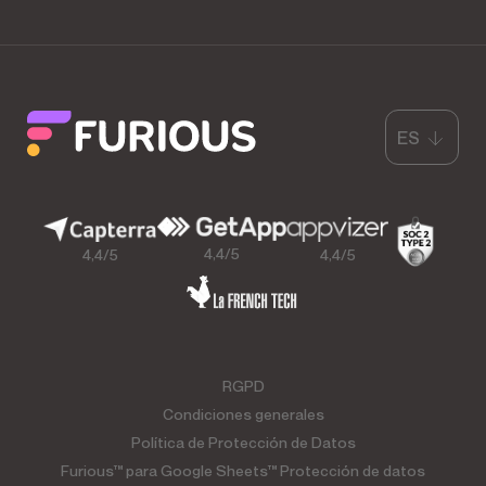
ES
4,4/5
4,4/5
4,4/5
RGPD
Condiciones generales
Política de Protección de Datos
Furious™ para Google Sheets™ Protección de datos