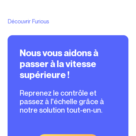
Découvrir Furious
Nous vous aidons à
passer à la vitesse
supérieure !
Reprenez le contrôle et
passez à l'échelle grâce à
notre solution tout-en-un.