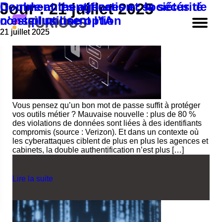
Double authentification : la sécurité
Comment les agences et sociétés de
Jour :
21 juillet 2025
n’est plus une option
conseil utilisent l’IA
21 juillet 2025
21 juillet 2025
Vous pensez qu’un bon mot de passe suffit à protéger
vos outils métier ? Mauvaise nouvelle : plus de 80 %
des violations de données sont liées à des identifiants
compromis (source : Verizon). Et dans un contexte où
les cyberattaques ciblent de plus en plus les agences et
cabinets, la double authentification n’est plus […]
Lire la suite