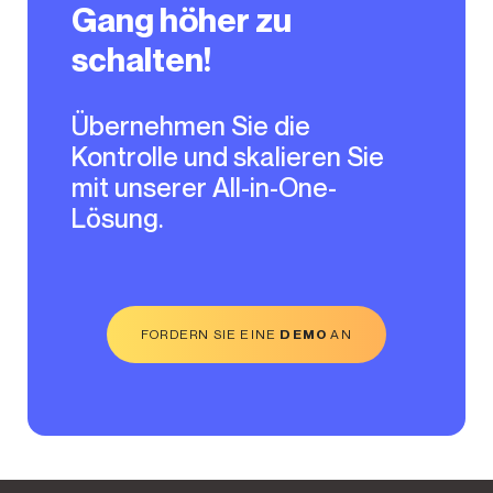
Gang höher zu
schalten!
Übernehmen Sie die
Kontrolle und skalieren Sie
mit unserer All-in-One-
Lösung.
FORDERN SIE EINE
DEMO
AN