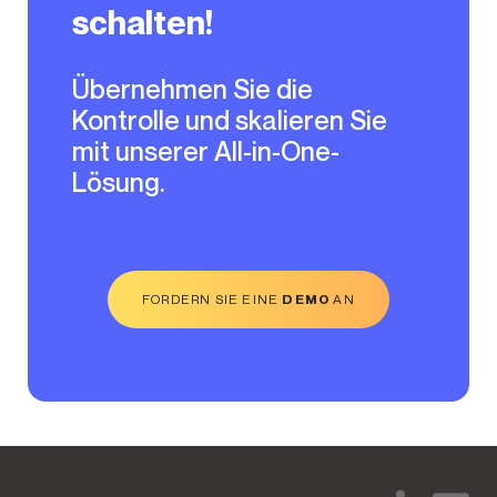
schalten!
Übernehmen Sie die
Kontrolle und skalieren Sie
mit unserer All-in-One-
Lösung.
FORDERN SIE EINE
DEMO
AN