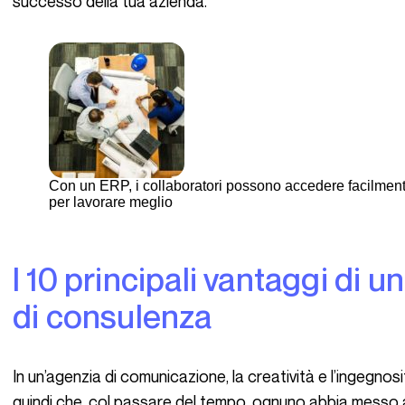
successo della tua azienda.
Con un ERP, i collaboratori possono accedere facilment
per lavorare meglio
I 10 principali vantaggi di un ERP per un’agenzia
di consulenza
In un’agenzia di comunicazione, la creatività e l’ingegnosità la fanno da padrone. Non sorprende
quindi che, col passare del tempo, ognuno abbia messo a 