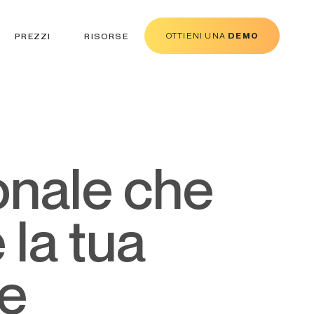
OTTIENI UNA
DEMO
PREZZI
RISORSE
 la tua
ne