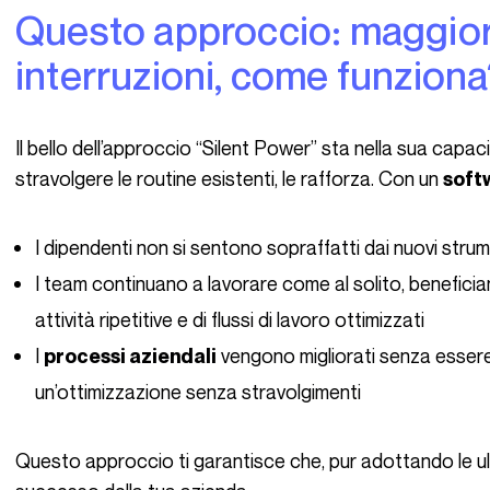
Questo approccio: maggiore produttività senza
interruzioni, come funzion
Il bello dell’approccio “Silent Power” sta nella sua capacità di integrarsi in modo trasparente. Anziché
stravolgere le routine esistenti, le rafforza. Con un
soft
I dipendenti non si sentono sopraffatti dai nuovi strum
I team continuano a lavorare come al solito, benefici
attività ripetitive e di flussi di lavoro ottimizzati
I
vengono migliorati senza esser
processi aziendali
un’ottimizzazione senza stravolgimenti
Questo approccio ti garantisce che, pur adottando le ultime innovazioni, non perderai ciò che fa il