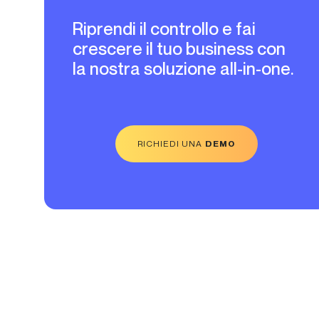
Riprendi il controllo e fai
crescere il tuo business con
la nostra soluzione all-in-one.
RICHIEDI UNA
DEMO