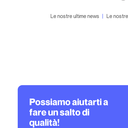
Le nostre ultime news
Le nostre
Possiamo aiutarti a
fare un salto di
qualità!