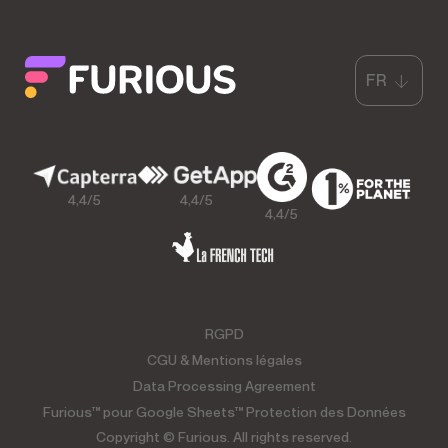
FR
4,4/5
4,4/5
4,4/5
RGPD
CGU & Mentions légales
Data Processing Agreement
Furious™ pour Google Sheets™ Protection des Données
Copyright © Furious. All rights reserved.