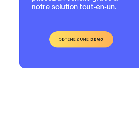
notre solution tout-en-un.
OBTENEZ UNE
DEMO