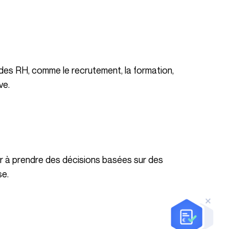
ve.
se.