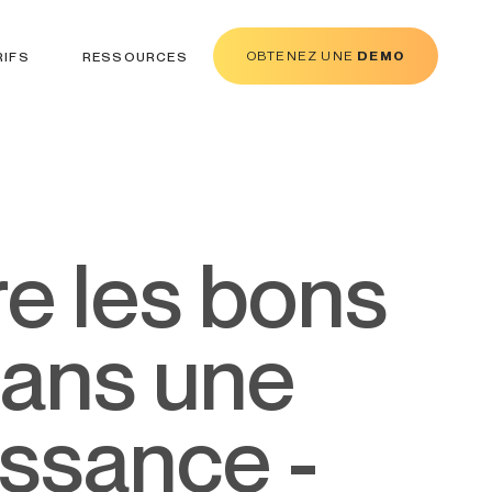
OBTENEZ UNE
DEMO
RIFS
RESSOURCES
dans une
issance -