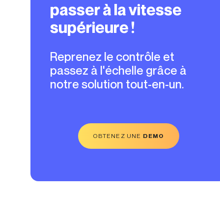
passer à la vitesse
supérieure !
Reprenez le contrôle et
passez à l'échelle grâce à
notre solution tout-en-un.
OBTENEZ UNE
DEMO