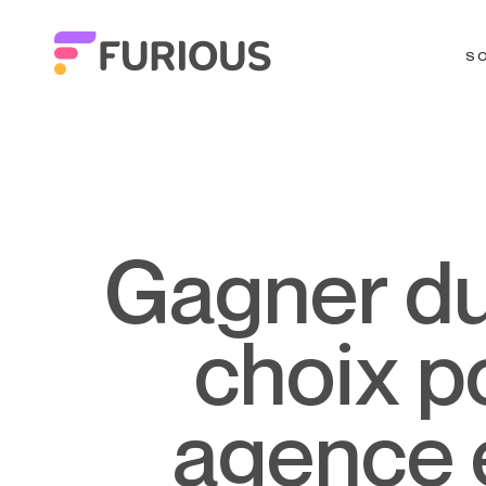
S
Gagner du temps et faire les bons
choix p
agence e