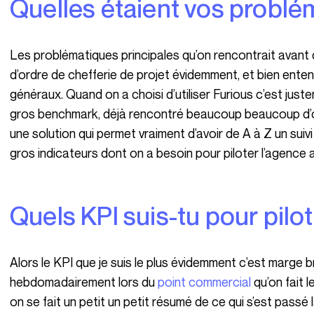
Quelles étaient vos probl
Les problématiques principales qu’on rencontrait avant de d’utiliser Furious c’était des soucis plutôt
d’ordre de chefferie de projet évidemment, et bien enten
généraux. Quand on a choisi d’utiliser Furious c’est juste
gros benchmark, déjà rencontré beaucoup beaucoup d’outi
une solution qui permet vraiment d’avoir de A à Z un suiv
gros indicateurs dont on a besoin pour piloter l’agence au
Quels KPI suis-tu pour pilo
Alors le KPI que je suis le plus évidemment c’est marge brute et mon CA. On s’en sert chez nous
hebdomadairement lors du
point commercial
qu’on fait 
on se fait un petit un petit résumé de ce qui s’est passé l